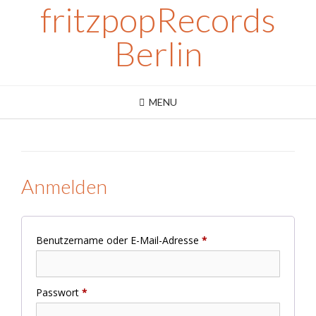
fritzpopRecords
Skip
to
content
Berlin
MENU
Anmelden
Erforderlich
Benutzername oder E-Mail-Adresse
*
Erforderlich
Passwort
*